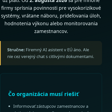
už platí. Od
2. augusta 2026
sa pre mnohé
firmy sprísnia povinnosti pre vysokorizikové
systémy, vrátane náboru, prideľovania úloh,
hodnotenia výkonu alebo monitorovania
zamestnancov.
Stručne:
Firemný AI asistent v EÚ áno. Ale
nie cez verejný chat s citlivými dokumentami.
Čo organizácia musí riešiť
Informovať zástupcov zamestnancov a