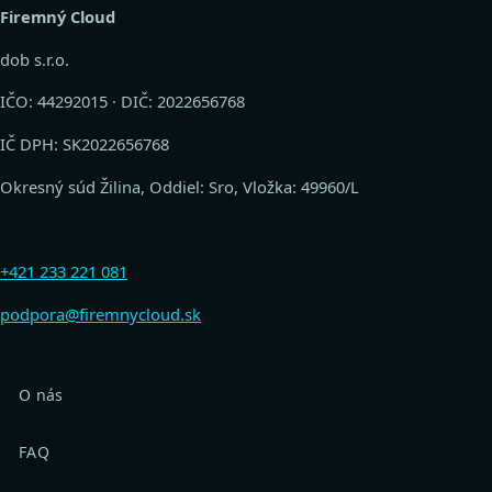
Firemný Cloud
dob s.r.o.
IČO: 44292015 · DIČ: 2022656768
IČ DPH: SK2022656768
Okresný súd Žilina, Oddiel: Sro, Vložka: 49960/L
+421 233 221 081
podpora@firemnycloud.sk
O nás
FAQ