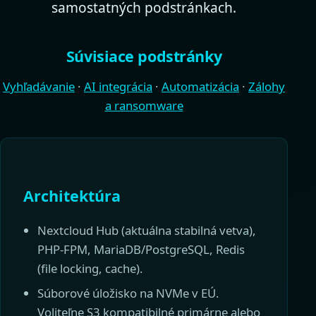
samostatných podstránkach.
Súvisiace podstránky
Vyhľadávanie
·
AI integrácia
·
Automatizácia
·
Zálohy
a ransomware
Architektúra
Nextcloud Hub (aktuálna stabilná vetva),
PHP-FPM, MariaDB/PostgreSQL, Redis
(file locking, cache).
Súborové úložisko na NVMe v EÚ.
Voliteľne S3 kompatibilné primárne alebo